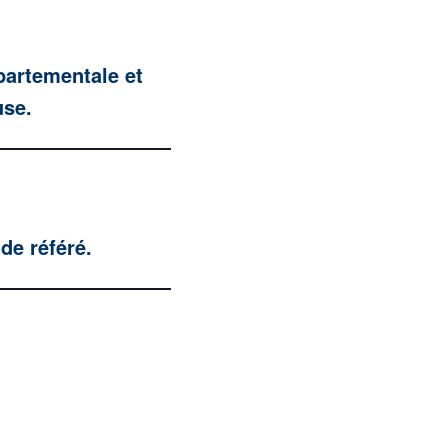
partementale et
use.
de référé.